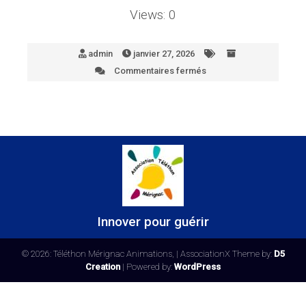
Views: 0
admin
janvier 27, 2026
Commentaires fermés
sur
6A
Innover pour guérir
© 2026: Téléthon Mérignac Animations,
| AssociationX Theme by:
D5
Creation
| Powered by:
WordPress