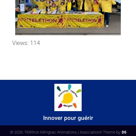
Views: 114
Innover pour guérir
© 2026: Téléthon Mérignac Animations,
| AssociationX Theme by:
D5