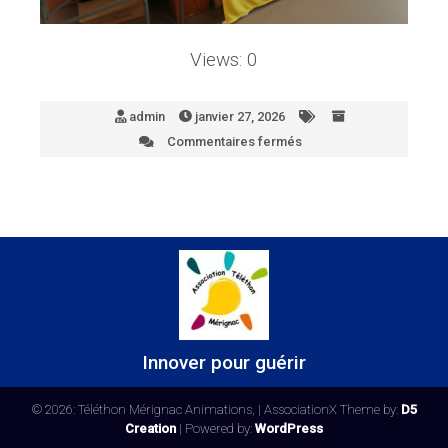
Views: 0
admin
janvier 27, 2026
Commentaires fermés
sur
2A
Innover pour guérir
© 2026: Téléthon Mérignac Animations,
| AssociationX Theme by:
D5
Creation
| Powered by:
WordPress