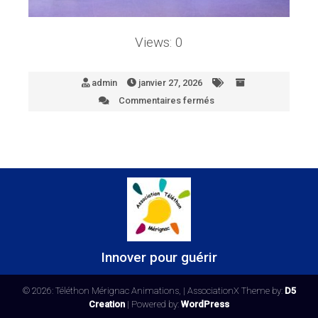
Views: 0
admin
janvier 27, 2026
Commentaires fermés
sur
15A
Innover pour guérir
© 2026: Téléthon Mérignac Animations,
| AssociationX Theme by:
D5
Creation
| Powered by:
WordPress