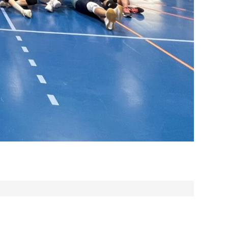
ur
4A