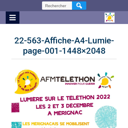
Skip
Rechercher :
to
Content
22-563-Affiche-A4-Lumie-
page-001-1448×2048