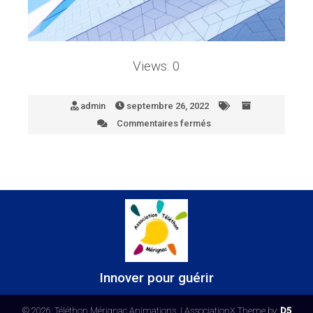
Views: 0
admin
septembre 26, 2022
Commentaires fermés
sur
Font
de
page
Innover pour guérir
© 2026: Téléthon Mérignac Animations,
| AssociationX Theme by:
D5